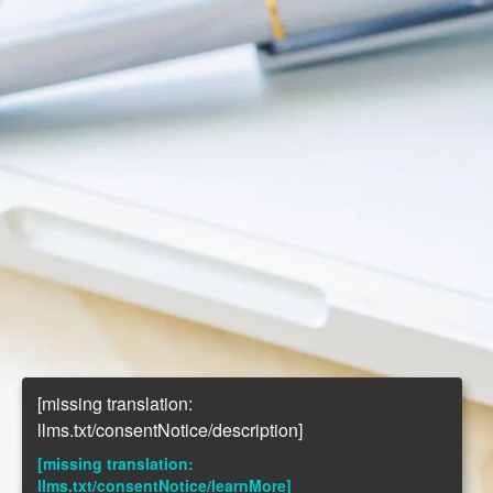
[missing translation:
llms.txt/consentNotice/description]
[missing translation:
llms.txt/consentNotice/learnMore]